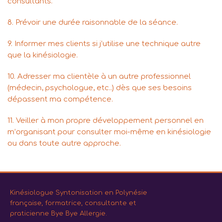
consultants.
8. Prévoir une durée raisonnable de la séance.
9. Informer mes clients si j’utilise une technique autre
que la kinésiologie.
10. Adresser ma clientèle à un autre professionnel
(médecin, psychologue, etc..) dès que ses besoins
dépassent ma compétence.
11. Veiller à mon propre développement personnel en
m’organisant pour consulter moi-même en kinésiologie
ou dans toute autre approche.
Kinésiologue Syntonisation en Polynésie
française, formatrice, consultante et
praticienne Bye Bye Allergie.